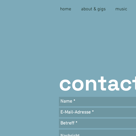
home
about & gigs
music
contac