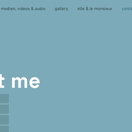
medien, videos & audio
gallery
elle & le monsieur
cont
t me